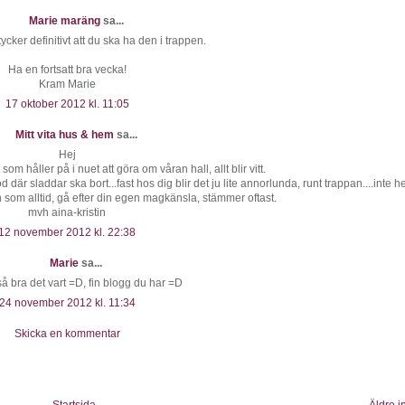
Marie maräng
sa...
tycker definitivt att du ska ha den i trappen.
Ha en fortsatt bra vecka!
Kram Marie
17 oktober 2012 kl. 11:05
Mitt vita hus & hem
sa...
Hej
 som håller på i nuet att göra om våran hall, allt blir vitt.
där sladdar ska bort...fast hos dig blir det ju lite annorlunda, runt trappan....inte he
n som alltid, gå efter din egen magkänsla, stämmer oftast.
mvh aina-kristin
12 november 2012 kl. 22:38
Marie
sa...
så bra det vart =D, fin blogg du har =D
24 november 2012 kl. 11:34
Skicka en kommentar