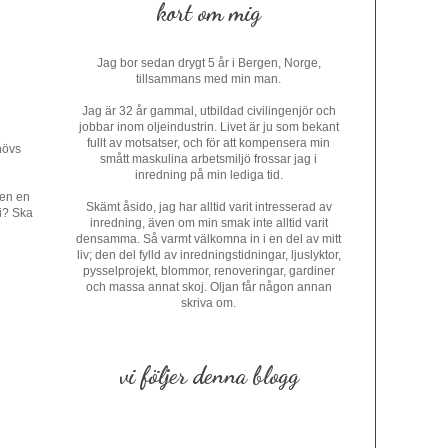
kort om mig
Jag bor sedan drygt 5 år i Bergen, Norge,
tillsammans med min man.
Jag är 32 år gammal, utbildad civilingenjör och
jobbar inom oljeindustrin. Livet är ju som bekant
fullt av motsatser, och för att kompensera min
hövs
smått maskulina arbetsmiljö frossar jag i
inredning på min lediga tid.
jen en
Skämt åsido, jag har alltid varit intresserad av
ni? Ska
inredning, även om min smak inte alltid varit
densamma. Så varmt välkomna in i en del av mitt
liv; den del fylld av inredningstidningar, ljuslyktor,
pysselprojekt, blommor, renoveringar, gardiner
och massa annat skoj. Oljan får någon annan
skriva om.
vi följer denna blogg