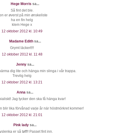
Hege Morris
sa...
Så fint det ble.
n er øverst på min ønskeliste
ha en fin helg
klem Hege x
12 oktober 2012 kl. 10:49
Madame Edith
sa...
Grymt läckert!!!
12 oktober 2012 kl. 11:48
Jenny
sa...
 härma dig lite och hänga min slinga i vår trappa.
Trevlig helg
12 oktober 2012 kl. 13:21
Anna
sa...
nialiskt! Jag tycker den ska få hänga kvar!
n blir lika förvånad varje år när höstmörkret kommer!
12 oktober 2012 kl. 21:01
Pink lady
sa...
slenka er så tøff!! Passet fint inn.