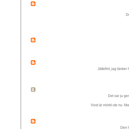
De
Jättefint, jag tänker
Det var ju ge
Visst är mörkt ute nu. Ma
Den ly