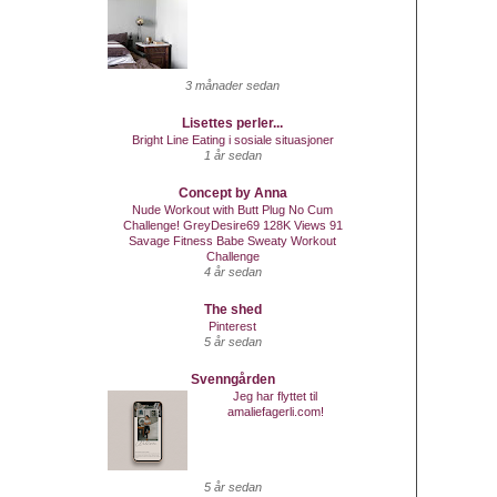
3 månader sedan
Lisettes perler...
Bright Line Eating i sosiale situasjoner
1 år sedan
Concept by Anna
Nude Workout with Butt Plug No Cum
Challenge! GreyDesire69 128K Views 91
Savage Fitness Babe Sweaty Workout
Challenge
4 år sedan
The shed
Pinterest
5 år sedan
Svenngården
Jeg har flyttet til
amaliefagerli.com!
5 år sedan