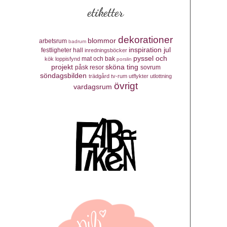
etiketter
dekorationer
blommor
arbetsrum
badrum
inspiration
jul
festligheter
hall
inredningsböcker
pyssel och
mat och bak
kök
loppisfynd
porslin
projekt
sköna ting
påsk
resor
sovrum
söndagsbilden
trädgård
tv-rum
utflykter
utlottning
övrigt
vardagsrum