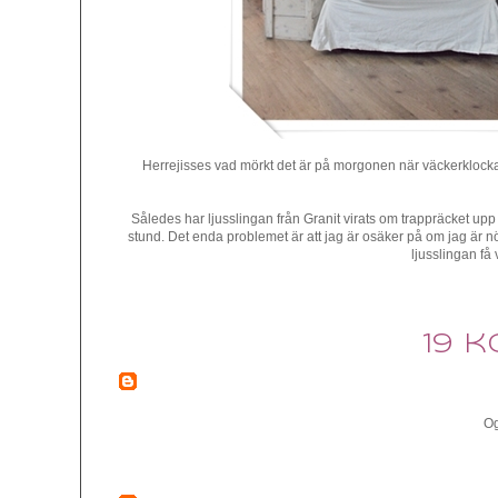
Herrejisses vad mörkt det är på morgonen när väckerklockan r
Således har ljusslingan från Granit virats om trappräcket upp t
stund. Det enda problemet är att jag är osäker på om jag är nöj
ljusslingan f
19 
Og