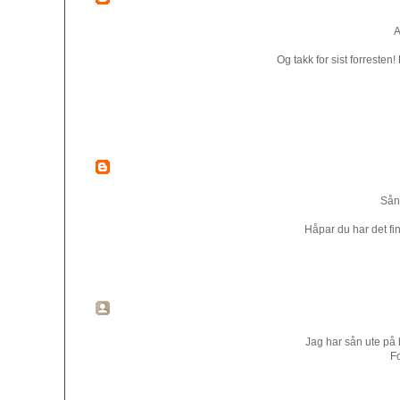
A
Og takk for sist forreste
Sånn
Håpar du har det fint
Jag har sån ute på b
Fo