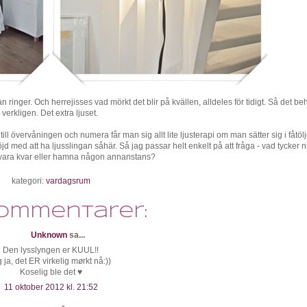
inger. Och herrejisses vad mörkt det blir på kvällen, alldeles för tidigt. Så det be
verkligen. Det extra ljuset.
ill övervåningen och numera får man sig allt lite ljusterapi om man sätter sig i fåtöl
d med att ha ljusslingan såhär. Så jag passar helt enkelt på att fråga - vad tycker 
å vara kvar eller hamna någon annanstans?
kategori:
vardagsrum
kommentarer:
Unknown
sa...
Den lysslyngen er KUUL!!
 ja, det ER virkelig mørkt nå:))
Koselig ble det ♥
11 oktober 2012 kl. 21:52