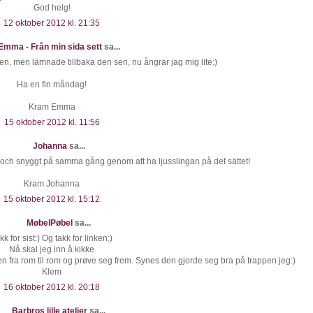
God helg!
12 oktober 2012 kl. 21:35
Emma - Från min sida sett
sa...
n, men lämnade tillbaka den sen, nu ångrar jag mig lite:)
Ha en fin måndag!
Kram Emma
15 oktober 2012 kl. 11:56
Johanna
sa...
gt och snyggt på samma gång genom att ha ljusslingan på det sättet!
Kram Johanna
15 oktober 2012 kl. 15:12
MøbelPøbel
sa...
kk for sist:) Og takk for linken:)
Nå skal jeg inn å kikke
e den fra rom til rom og prøve seg frem. Synes den gjorde seg bra på trappen jeg:)
Klem
16 oktober 2012 kl. 20:18
Barbros lille atelier
sa...