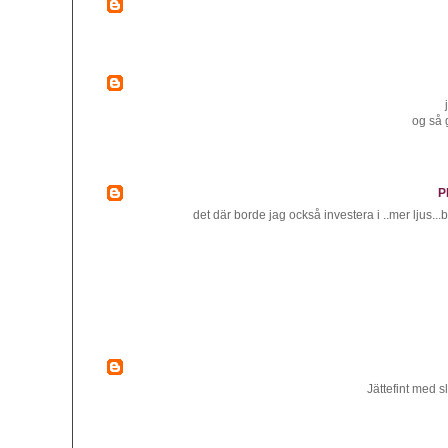
og så g
P
det där borde jag också investera i ..mer ljus...br
Jättefint med s