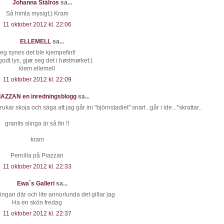
Johanna Stålros
sa...
Så himla mysigt;) Kram
11 oktober 2012 kl. 22:06
ELLEMELL
sa...
jeg synes det ble kjempefint!
odt lys, gjør seg det i høstmørket:)
klem ellemell
11 oktober 2012 kl. 22:09
IAZZAN en inredningsblogg
sa...
ukar skoja och säga att jag går ini "björnstadiet" snart ..går i ide...*skrattar..
granits slinga är så fin !!
kram
Pernilla på Piazzan
11 oktober 2012 kl. 22:33
Ewa`s Galleri
sa...
lingan där och lite annorlunda det gillar jag
Ha en skön fredag
11 oktober 2012 kl. 22:37