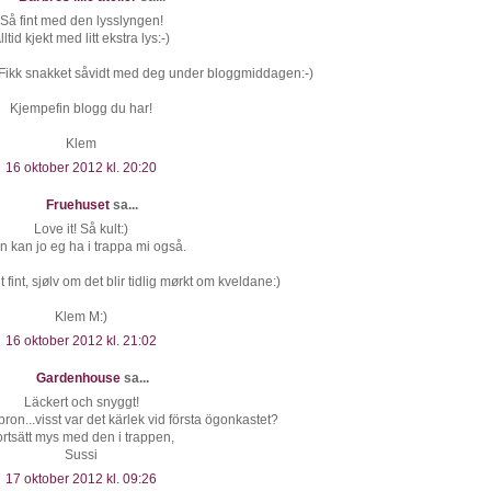
Så fint med den lysslyngen!
lltid kjekt med litt ekstra lys:-)
n! Fikk snakket såvidt med deg under bloggmiddagen:-)
Kjempefin blogg du har!
Klem
16 oktober 2012 kl. 20:20
Fruehuset
sa...
Love it! Så kult:)
 kan jo eg ha i trappa mi også.
 fint, sjølv om det blir tidlig mørkt om kveldane:)
Klem M:)
16 oktober 2012 kl. 21:02
Gardenhouse
sa...
Läckert och snyggt!
ron...visst var det kärlek vid första ögonkastet?
rtsätt mys med den i trappen,
Sussi
17 oktober 2012 kl. 09:26