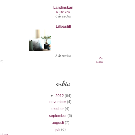
Landinskan
» Lite kök
6 år sedan
Lillpastill
8 år sedan
Vis
lt
a alla
arkiv
▼
2012
(84)
november
(4)
oktober
(4)
september
(6)
augusti
(7)
juli
(6)