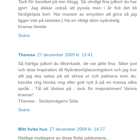
Tack för besöket på min blogg. Så otroligt fina julkort du har
gjort. Jag älskar också att pyssla men i år fick det bli
färdigköpta kort. Har massor av smycken att göra så jag
ligger inte på latsidan:) Ha en riktigt skön nyårshelg.
Kramar Anette
Svara
Therese
27 december 2009 kl. 13:41
Så härliga julkort du tillverkade, de var jätte fina. Sitter just
och letar inspiration till Nyårskort/placeringskort och jag tror
allt jag ska satsa på att skriva ut och patinera som du,
kanske ring klocka ring eller gott nytt å på en massa olika
språk... Tål att tänkas på - tack för inspirationen! Varma
kramar!
Therese - Sockenvägens Söta
Svara
Mitt hvite hus
27 december 2009 kl. 14:27
Heldige mottagere av disse flotte julekortene...