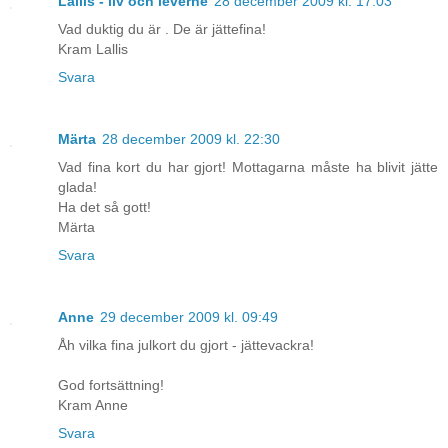
Lallis - liv och leverne
28 december 2009 kl. 17:03
Vad duktig du är . De är jättefina!
Kram Lallis
Svara
Märta
28 december 2009 kl. 22:30
Vad fina kort du har gjort! Mottagarna måste ha blivit jätte
glada!
Ha det så gott!
Märta
Svara
Anne
29 december 2009 kl. 09:49
Åh vilka fina julkort du gjort - jättevackra!
God fortsättning!
Kram Anne
Svara