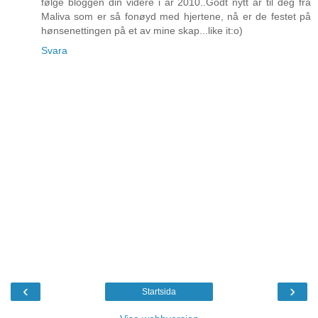
følge bloggen din videre i år 2010..Godt nytt år til deg fra
Maliva som er så fonøyd med hjertene, nå er de festet på
hønsenettingen på et av mine skap...like it:o)
Svara
‹
›
Startsida